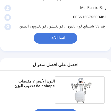
Ms. Fannie Bing
008615876500483
رقم 53 شينباي لو ، باييون ، قوانغتشو ، قوانغدونغ ، الصين
ﺎﺘﺼﻟ ﺍﻶﻧ
احصل على افضل سعر ل
اللون الأبيض 7 مقبضات
Velashape تخفيف الوزن
الجسم ناعمة خفض الدهون
آلة