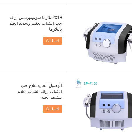
2019 بلازما سونوبوريشن إزالة
حب الشباب تعقيم وتجديد الجلد
بالبلازما
ﺎﺘﺼﻟ ﺍﻶﻧ
الوصول الجديد علاج حب
الشباب إزالة الشامة إعادة
تنشيط الجلد
ﺎﺘﺼﻟ ﺍﻶﻧ