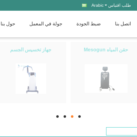
طلب اقتباس
Arabic
اتصل بنا
ضبط الجودة
جولة في المعمل
حول بنا
حقن المياه Mesogun
جهاز تخسيس الجسم
hd
hd
hd
hd