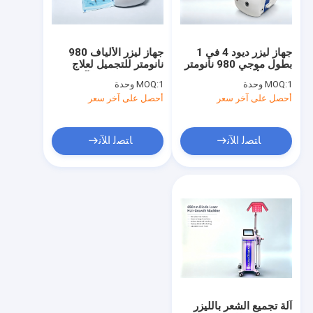
جولة في المعمل
ضبط الجودة
جهاز ليزر ديود 4 في 1
جهاز ليزر الألياف 980
بطول موجي 980 نانومتر
نانومتر للتجميل لعلاج
اتصل بنا
لإزالة الأوعية الدموية
متعدد الوظائف للآفات
1 وحدة
MOQ:
1 وحدة
MOQ:
وعلاج فطريات الأظافر
الوعائية وفطريات الأظافر
أحصل على آخر سعر
أحصل على آخر سعر
والعلاج الطبيعي وتحلل
وتخفيف الألم والعلاج
طلب اقتباس
الدهون ومعدات التجميل
بالتحلل الدهني
ﺎﺘﺼﻟ ﺍﻶﻧ
ﺎﺘﺼﻟ ﺍﻶﻧ
آلة تجميل بالليزر
آلة إزالة الشعر
ماكينة العناية بالبشرة
آلة RF
ماكينة الهايفو
آلة تجميع الشعر بالليزر