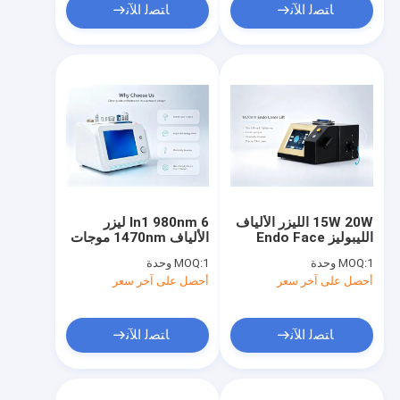
ﺎﺘﺼﻟ ﺍﻶﻧ
ﺎﺘﺼﻟ ﺍﻶﻧ
15W 20W الليزر الألياف
6 In1 980nm ليزر
الليبوليز Endo Face
الألياف 1470nm موجات
Lift 1470nm الدهون
مزدوجة ليزر تحليل
1 وحدة
MOQ:
1 وحدة
MOQ:
ذوبان وجه جهاز التخفيف
الدهون العلاج الأوعية
أحصل على آخر سعر
أحصل على آخر سعر
من الوزن المعتمد CE
الدموية تجديد الجلد جهاز
للاستخدام الجمالي
OEM ODM مصنع
الإمدادات
ﺎﺘﺼﻟ ﺍﻶﻧ
ﺎﺘﺼﻟ ﺍﻶﻧ