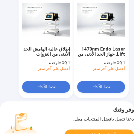
1470nm Endo Laser
إطلاق عالية الهامش الحد
Lift. جهاز الحد الأدنى من
الأدنى من الغزوات
الغزو لرفع و تحليل
المضادة للشيخوخة
1 وحدة
MOQ:
1 وحدة
MOQ:
الدهون تجديد الكولاجين و
ومعالجة لخط الجسم
أحصل على آخر سعر
أحصل على آخر سعر
ذوبان الخلايا الدهنية
15W الليزر الألياف
لعيادة التجميل
1470nm ذوبان الدهون
ﺎﺘﺼﻟ ﺍﻶﻧ
ﺎﺘﺼﻟ ﺍﻶﻧ
وفر وقتك
دعنا نتصل بأفضل المنتجات معك.