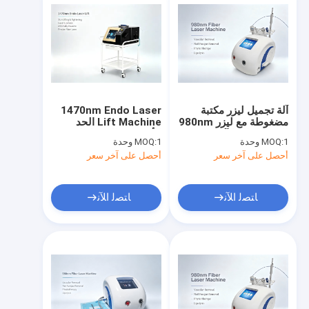
آلة تجميل ليزر مكتبة
1470nm Endo Laser
مضغوطة مع ليزر 980nm
Lift Machine الحد
للديود لإزالة الآفات
الأدنى من الغزو لجلد
1 وحدة
MOQ:
1 وحدة
MOQ:
الوعائية علاج الفطريات
الوجه تشديد الجسم تحليل
أحصل على آخر سعر
أحصل على آخر سعر
الأظافر تخفيف الألم
الدهون
والعلاج بالدهون
ﺎﺘﺼﻟ ﺍﻶﻧ
ﺎﺘﺼﻟ ﺍﻶﻧ
منزل
المنتجات
حول بنا