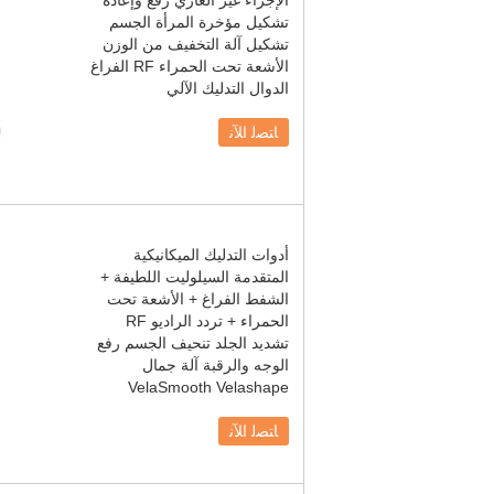
الإجراء غير الغازي رفع وإعادة
تشكيل مؤخرة المرأة الجسم
تشكيل آلة التخفيف من الوزن
الأشعة تحت الحمراء RF الفراغ
الدوال التدليك الآلي
ﺎﺘﺼﻟ ﺍﻶﻧ
أدوات التدليك الميكانيكية
المتقدمة السيلوليت اللطيفة +
الشفط الفراغ + الأشعة تحت
الحمراء + تردد الراديو RF
تشديد الجلد تنحيف الجسم رفع
الوجه والرقبة آلة جمال
VelaSmooth Velashape
ﺎﺘﺼﻟ ﺍﻶﻧ