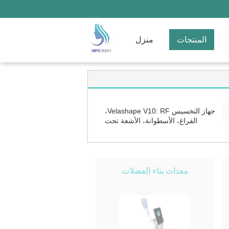
المنتجات
منزل
جهاز التخسيس Velashape V10: RF،
الفراغ، الأسطوانة، الأشعة تحت
الحمراء، التجويف، BIO، ليزر ليبو
للتخسيس المضاد للسيلوليت
معدات بناء العضلات