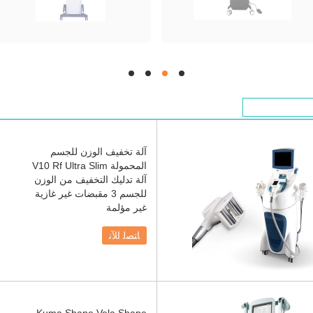
hd
hd
hd
hd
آلة تخفيف الوزن للجسم
المحمولة V10 Rf Ultra Slim
آلة تدليك التخفيف من الوزن
للجسم 3 مقبضات غير غازية
غير مؤلمة
ﺎﺘﺼﻟ ﺍﻶﻧ