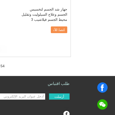
جهاز شد الجسم لتخسيس
الجسم وعلاج السيلوليت وتقليل
محيط الجسم فيلاشيب 3
ﺎﺘﺼﻟ ﺍﻶﻧ
 54
طلب اقتباس
أرسلت
sgs