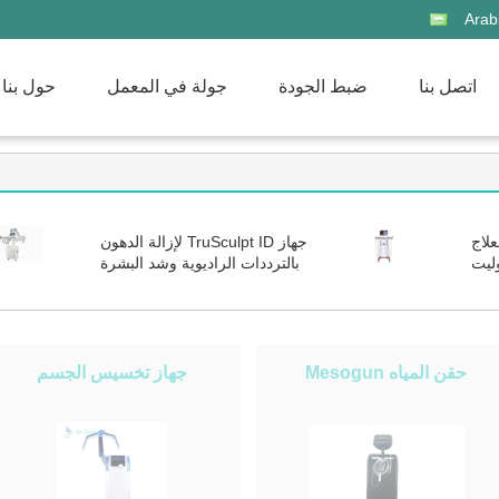
Arab
اتصل بنا
ضبط الجودة
جولة في المعمل
حول بنا
علاج
جهاز TruSculpt ID لإزالة الدهون
لسيلوليت
بالترددات الراديوية وشد البشرة
الكرات
وتشكيل الجسم TruSculpt Fles ID 2
 آلة
في 1
حقن المياه Mesogun
جهاز تخسيس الجسم