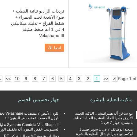
ترددات الراديو ثنائية القطب +
ضوء الأشعة تحت الحمراء +
شفط الفراغ + تدليك ميكانيكي
4 في 1 آلة ضغط ضئيلة
Velashape III
ﺎﺘﺼﻟ ﺍﻶﻧ
|
>>
10
9
8
7
6
5
4
3
2
1
<<
|<
Page 1 of
ماكينة العناية بالبشرة
جهاز تخسيس الجسم
بيع ساخن آلة هيدرافيشال الذكية الجليد
اللون الأبيض 7 مقبض
الأزرق هيدرا الجلد القشرة المياه العناية
الوزن الجسم ناعمة خفض الدهون آلة
بالبشرة جهاز 7 في 1
neron Candela VelaShape III
متعدد الوظائف 7 في 1 سوبر فيشال
السيلوليت خفض الدهون آلة تخفيف الوز
أوكسينيو هيدرا فيشال للعناية بالبشرة
جماليات هزيمة ME مجال التركيز RF