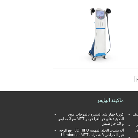
>
ماكينة الهايفو
ات Velashape تخفيف
كوريا جهاز شد البشرة بالموجات فوق
الصوتية هاي فو الترا فومر MPT مع 3 مقابض
و 10 خراطيش
Sy تدليك
ن
آلة تشديد الجلد المهنية 8D HIFU رفع الوجه
غير الجراحي 8 شفرات Ultraformer MPT