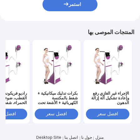
استمر
المنتجات الموصى بها
الإجراء غير الغازي رفع
بكرات تدليك ميكانيكية +
راديو فريكونسي 
وإعادة تشكيل آلة إزالة
شفط بالمكنسة
القطب، ضوء الأ
الدهون
الكهربائية + الأشعة تحت
الحمراء، شفط، و
الحمراء + تردد لاسلكي
ميكانيكي - فيلا شي
RF فيلا سموث فيلا شيب
افضل سعر
افضل سعر
افضل سع
منزل
حول نا
اتصل بنا
Desktop Site