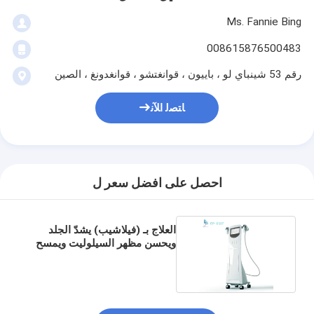
Ms. Fannie Bing
008615876500483
رقم 53 شينباي لو ، باييون ، قوانغتشو ، قوانغدونغ ، الصين
ﺎﺘﺼﻟ ﺍﻶﻧ
احصل على افضل سعر ل
العلاج بـ (فيلاشيب) يشدّ الجلد
ويحسن مظهر السيلوليت ويمسح
التجاعيد والندوب