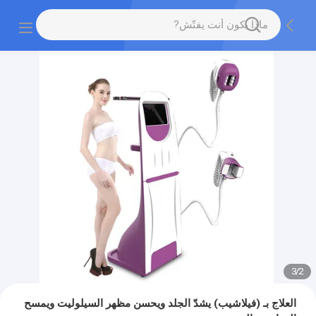
3
/
2
العلاج بـ (فيلاشيب) يشدّ الجلد ويحسن مظهر السيلوليت ويمسح