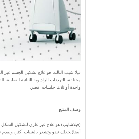
فيلا شيب الثالث هو علاج تشكيل الجسم غير ال
مختلفة، الترددات الراديوية الثنائية القطبية
واحدة أو ثلاث جلسات أقصر.
وصف المنتج
أيضا)يجعلك تبدو وتشعر بالشباب أكثر، ويقدم VelaShape نتائج مذهلة دون توقف أو إزعاج كبير.