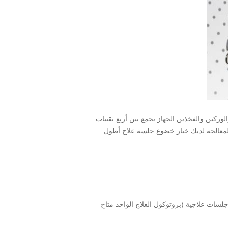
ركين والفخذين.الجهاز يجمع بين أربع تقنيات
ة المعالجة.لديك خيار خضوع جلسة علاج أطول
لاشايب) هو علاج غير غازي لتشكيل الشكل للجسم للحد من الحافة والدهونالجسم المنحوت والشكل بشكل جيد في عادة 3 جلسات علاجية (بروتوكول العلاج الواحد متاح