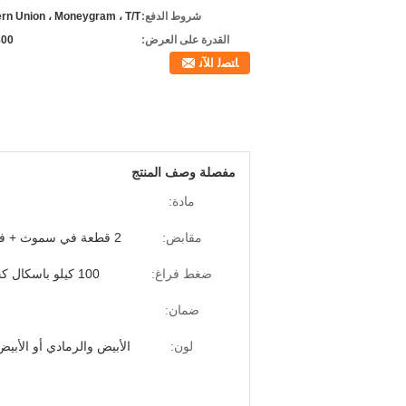
شروط الدفع:
rn Union ، Moneygram ، T/T
القدرة على العرض:
800 وح
ﺎﺘﺼﻟ ﺍﻶﻧ
مفصلة وصف المنتج
مادة:
مقابض:
2 قطعة في سموث + في كونتور
ضغط فراغ:
100 كيلو باسكال كحد أقصى
ضمان:
لون:
الأبيض والرمادي أو الأبيض