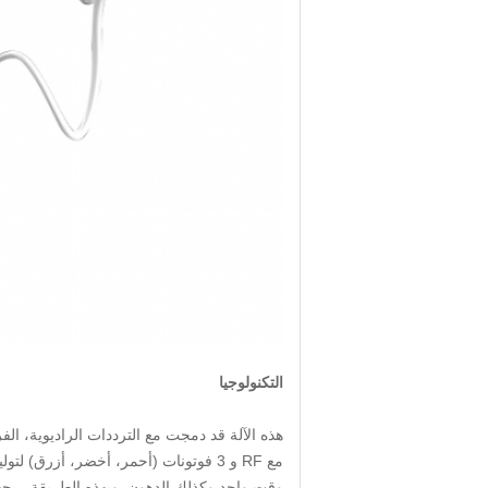
التكنولوجيا
هذه الآلة قد دمجت مع الترددات الراديوية، الفراغ،
مع RF و 3 فوتونات (أحمر، أخضر، أزرق)
وقت واحد وكذلك الدهون. وبهذه الطريقة ، ي