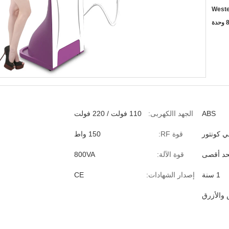
Weste
دة
ABS
الجهد االكهربى:
110 فولت / 220 فولت
قوة RF:
150 واط
قوة الآلة:
800VA
1 سنة
إصدار الشهادات:
CE
 والأزرق