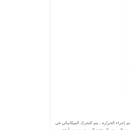
 يتم إجراء الحرارة ، يتم التحرك الميكانيكي في
وزن المريض لا ينخفضالمريض سيبدو أنحف