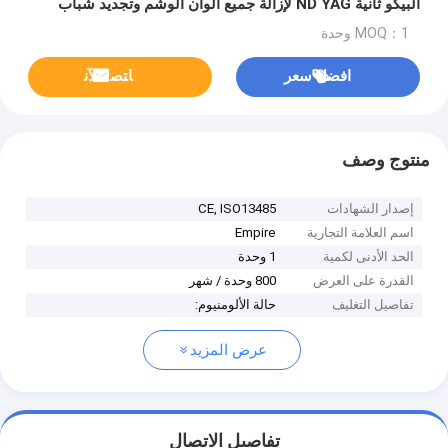
البيكو ثانية ND YAG لإزالة جميع ألوان الوشم وتجديد شباب
البشرة بفعالية
MOQ：1 وحدة
افضل سعر
ﺎﺘﺼﻟ ﺍﻶﻧ
منتوج وصف
إصدار الشهادات
CE, ISO13485
اسم العلامة التجارية
Empire
الحد الأدنى لكمية
1 وحدة
القدرة على العرض
800 وحدة / شهر
تفاصيل التغليف
حالة الألومنيوم:
عرض المزيد
تفاصيل الاتصال