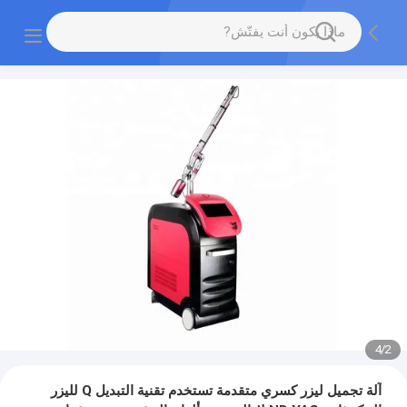
4
/
2
آلة تجميل ليزر كسري متقدمة تستخدم تقنية التبديل Q لليزر