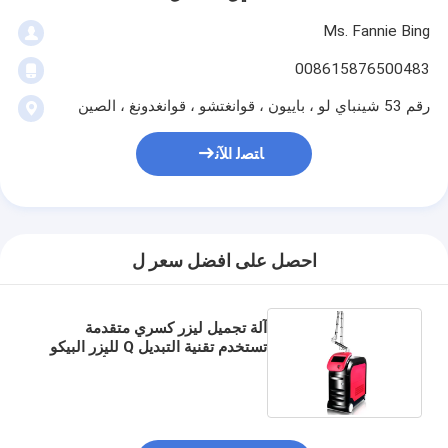
Ms. Fannie Bing
008615876500483
رقم 53 شينباي لو ، باييون ، قوانغتشو ، قوانغدونغ ، الصين
ﺎﺘﺼﻟ ﺍﻶﻧ
احصل على افضل سعر ل
آلة تجميل ليزر كسري متقدمة
تستخدم تقنية التبديل Q لليزر البيكو
ثانية ND YAG لإزالة جميع ألوان
الوشم وتجديد شباب البشرة بفعالية