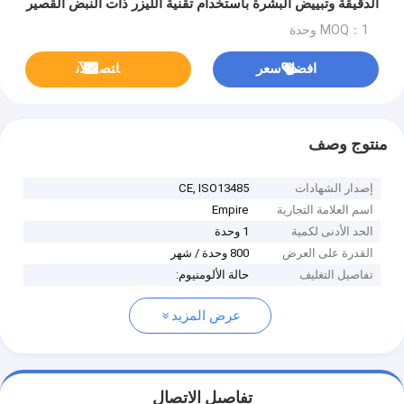
الدقيقة وتبييض البشرة باستخدام تقنية الليزر ذات النبض القصير
للغاية
MOQ：1 وحدة
افضل سعر
ﺎﺘﺼﻟ ﺍﻶﻧ
منتوج وصف
إصدار الشهادات
CE, ISO13485
اسم العلامة التجارية
Empire
الحد الأدنى لكمية
1 وحدة
القدرة على العرض
800 وحدة / شهر
تفاصيل التغليف
حالة الألومنيوم:
عرض المزيد
تفاصيل الاتصال