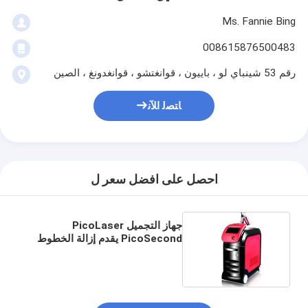
Ms. Fannie Bing
008615876500483
رقم 53 شينباي لو ، باييون ، قوانغتشو ، قوانغدونغ ، الصين
ﺎﺘﺼﻟ ﺍﻶﻧ
احصل على افضل سعر ل
جهاز التجميل PicoLaser
PicoSecond يقدم إزالة الخطوط
الدقيقة وتبييض البشرة باستخدام
تقنية الليزر ذات النبض القصير للغاية