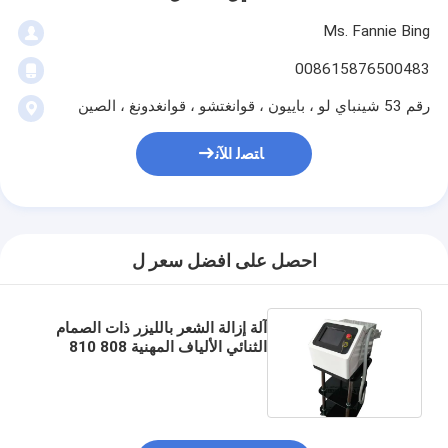
Ms. Fannie Bing
008615876500483
رقم 53 شينباي لو ، باييون ، قوانغتشو ، قوانغدونغ ، الصين
ﺎﺘﺼﻟ ﺍﻶﻧ
احصل على افضل سعر ل
آلة إزالة الشعر بالليزر ذات الصمام
الثنائي الألياف المهنية 808 810
تصنيع جهاز إزالة الشعر للبيع