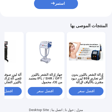
استمر
المنتجات الموصى بها
إزالة الشعر بالليزر بدون
جهاز إزالة الشعر بالليزر
آلة ليزر صوفرانو 
ألم تجاري 808 ليزر ديود
IPL / SHR / OPT معتمد
ثلجي آلة إزالة ا
مقترن بالألياف لإزالة
من CE، محمول
الشعر / إزالة الشعر
1064nm 3 موجات
بالليزر
افضل سعر
افضل سعر
افضل سع
منزل
حول نا
اتصل بنا
Desktop Site