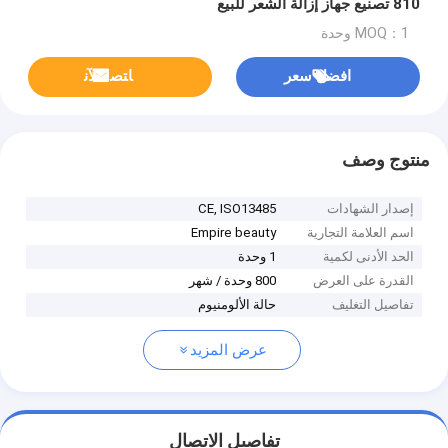
810 تصنيع جهاز إزالة الشعر للبيع
MOQ：1 وحدة
افضل سعر
ﺎﺘﺼﻟ ﺍﻶﻧ
منتوج وصف
إصدار الشهادات
CE, ISO13485
اسم العلامة التجارية
Empire beauty
الحد الأدنى لكمية
1 وحدة
القدرة على العرض
800 وحدة / شهر
تفاصيل التغليف
حالة الألومنيوم
عرض المزيد
تفاصيل الاتصال