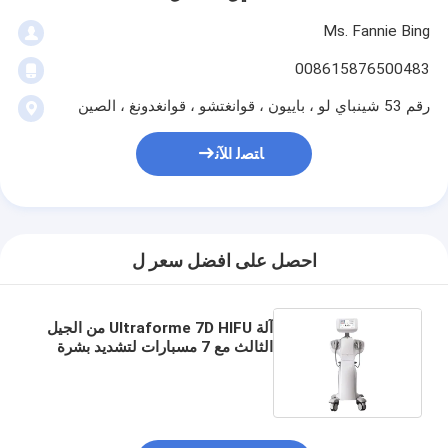
Ms. Fannie Bing
008615876500483
رقم 53 شينباي لو ، باييون ، قوانغتشو ، قوانغدونغ ، الصين
ﺎﺘﺼﻟ ﺍﻶﻧ
احصل على افضل سعر ل
آلة Ultraforme 7D HIFU من الجيل
الثالث مع 7 مسبارات لتشديد بشرة
الوجه والجسم رفع وتشكيل
المخططات تقليل الدهون و علامات
التمدد