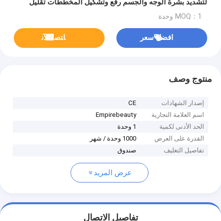
لتشديد بشرة الوجه والجسم رفع وتشكيل المخططات تقليل
الدهون و علامات التمدد
MOQ：1 وحدة
افضل سعر
ﺎﺘﺼﻟ ﺍﻶﻧ
منتوج وصف
إصدار الشهادات
CE
اسم العلامة التجارية
Empirebeauty
الحد الأدنى لكمية
1 وحدة
القدرة على العرض
1000 وحدة / شهر
تفاصيل التغليف
صندوق
عرض المزيد
تفاصيل الاتصال